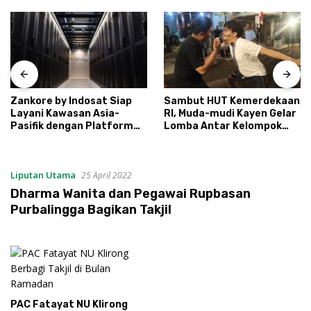
Zankore by Indosat Siap
Sambut HUT Kemerdekaan
Layani Kawasan Asia-
RI, Muda-mudi Kayen Gelar
Pasifik dengan Platform
Lomba Antar Kelompok
Infrastruktur AI
Ronda
Terintegerasi
Liputan Utama
25 April 2022
Dharma Wanita dan Pegawai Rupbasan
Purbalingga Bagikan Takjil
PAC Fatayat NU Klirong