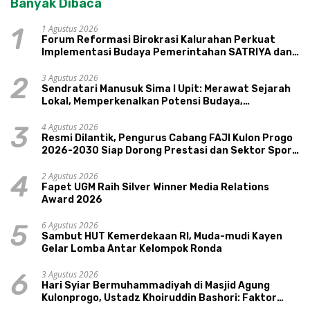
Banyak Dibaca
1 Agustus 2026
1
Forum Reformasi Birokrasi Kalurahan Perkuat
Implementasi Budaya Pemerintahan SATRIYA dan
Nilai Kepamongan DIY
3 Agustus 2026
2
Sendratari Manusuk Sima I Upit: Merawat Sejarah
Lokal, Memperkenalkan Potensi Budaya,
Pariwisata, dan Ekologi Klaten
4 Agustus 2026
3
Resmi Dilantik, Pengurus Cabang FAJI Kulon Progo
2026-2030 Siap Dorong Prestasi dan Sektor Sport
Tourism Sungai Progo
2 Agustus 2026
4
Fapet UGM Raih Silver Winner Media Relations
Award 2026
6 Agustus 2026
5
Sambut HUT Kemerdekaan RI, Muda-mudi Kayen
Gelar Lomba Antar Kelompok Ronda
3 Agustus 2026
6
Hari Syiar Bermuhammadiyah di Masjid Agung
Kulonprogo, Ustadz Khoiruddin Bashori: Faktor