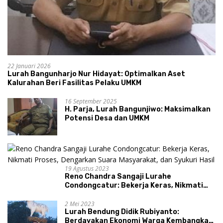
22 Januari 2026
Lurah Bangunharjo Nur Hidayat: Optimalkan Aset
Kalurahan Beri Fasilitas Pelaku UMKM
16 September 2025
H. Parja, Lurah Bangunjiwo: Maksimalkan
Potensi Desa dan UMKM
19 Agustus 2023
Reno Chandra Sangaji Lurahe
Condongcatur: Bekerja Keras, Nikmati
Proses, Dengarkan Suara Masyarakat,
dan Syukuri Hasil
2 Mei 2023
Lurah Bendung Didik Rubiyanto:
Berdayakan Ekonomi Warga Kembangkan