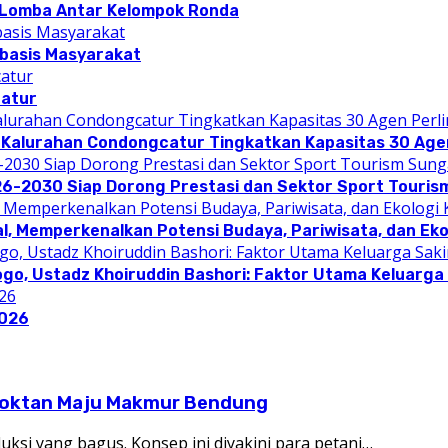
 Lomba Antar Kelompok Ronda
rbasis Masyarakat
catur
 Kalurahan Condongcatur Tingkatkan Kapasitas 30 Agen
26-2030 Siap Dorong Prestasi dan Sektor Sport Touris
l, Memperkenalkan Potensi Budaya, Pariwisata, dan Eko
ogo, Ustadz Khoiruddin Bashori: Faktor Utama Keluarg
2026
apoktan Maju Makmur Bendung
i yang bagus. Konsep ini diyakini para petani…