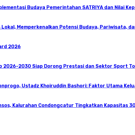
mplementasi Budaya Pemerintahan SATRIYA dan Nilai K
 Lokal, Memperkenalkan Potensi Budaya, Pariwisata, da
ward 2026
go 2026-2030 Siap Dorong Prestasi dan Sektor Sport T
onprogo, Ustadz Khoiruddin Bashori: Faktor Utama Kel
nsos, Kalurahan Condongcatur Tingkatkan Kapasitas 30