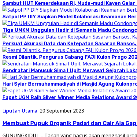
Sambut HUT Kemerdekaan RI, Muda-mudi Kayen Gelar
Satpol PP DIY Siapkan Model Kolaborasi Keamanan Be
Tiga UMKM Unggulan Hadir di Semanis Madu Condong
Perkuat Akurasi Data dan Ketepatan Sasaran Bansos,
Resmi Dilantik, Pengurus Cabang FAJI Kulon Progo 20
Sendratari Manusuk Sima I Upit: Merawat Sejarah Loka
Hari Syiar Bermuhammadiyah di Masjid Agung Kulonpr
Fapet UGM Raih Silver Winner Media Relations Award 
Liputan Utama
20 September 2023
Membuat Pupuk Organik Padat dan Cair Ala G
GUNUNGKIDUL – Tanah yang bagus akan menghasil produks