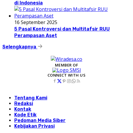
di Indonesia
16 September 2025
5 Pasal Kontroversi dan Multitafsir RUU
Perampasan Aset
Selengkapnya
MEMBER OF
CONNECT WITH US
Tentang Kami
Redaksi
Kontak
Kode Etik
Pedoman Media Siber
Kebijakan Privasi