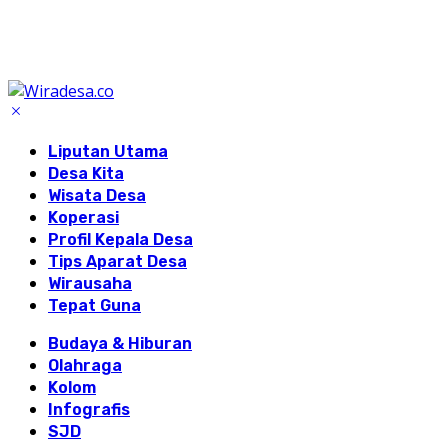
Liputan Utama
Desa Kita
Wisata Desa
Koperasi
Profil Kepala Desa
Tips Aparat Desa
Wirausaha
Tepat Guna
Budaya & Hiburan
Olahraga
Kolom
Infografis
SJD