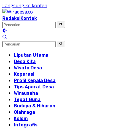
Langsung ke konten
Redaksi
Kontak
Liputan Utama
Desa Kita
Wisata Desa
Koperasi
Profil Kepala Desa
Tips Aparat Desa
Wirausaha
Tepat Guna
Budaya & Hiburan
Olahraga
Kolom
Infografis