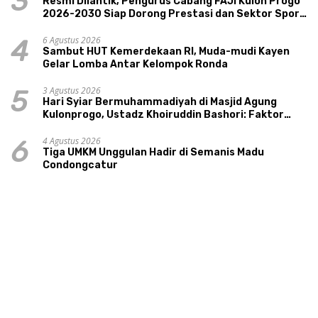
3
Resmi Dilantik, Pengurus Cabang FAJI Kulon Progo
2026-2030 Siap Dorong Prestasi dan Sektor Sport
Tourism Sungai Progo
6 Agustus 2026
4
Sambut HUT Kemerdekaan RI, Muda-mudi Kayen
Gelar Lomba Antar Kelompok Ronda
3 Agustus 2026
5
Hari Syiar Bermuhammadiyah di Masjid Agung
Kulonprogo, Ustadz Khoiruddin Bashori: Faktor
Utama Keluarga Sakinah Adalah Agama
4 Agustus 2026
6
Tiga UMKM Unggulan Hadir di Semanis Madu
Condongcatur