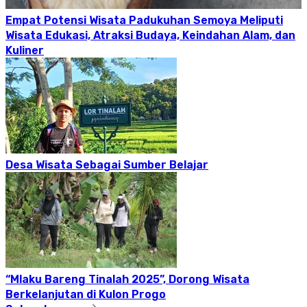
Empat Potensi Wisata Padukuhan Semoya Meliputi
Wisata Edukasi, Atraksi Budaya, Keindahan Alam, dan
Kuliner
Desa Wisata Sebagai Sumber Belajar
“Mlaku Bareng Tinalah 2025”, Dorong Wisata
Berkelanjutan di Kulon Progo