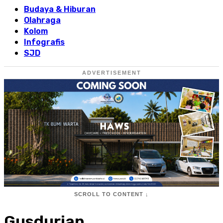
Budaya & Hiburan
Olahraga
Kolom
Infografis
SJD
ADVERTISEMENT
SCROLL TO CONTENT ↓
Gusdurian