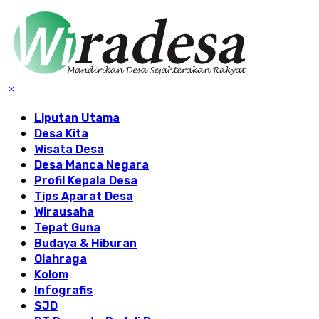
Liputan Utama
Desa Kita
Wisata Desa
Desa Manca Negara
Profil Kepala Desa
Tips Aparat Desa
Wirausaha
Tepat Guna
Budaya & Hiburan
Olahraga
Kolom
Infografis
SJD