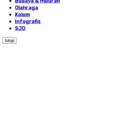
Budaya & Hiburan
Olahraga
Kolom
Infografis
SJD
tutup