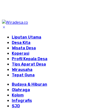
Liputan Utama
Desa Kita
Wisata Desa
Koperasi
Profil Kepala Desa
Tips Aparat Desa
Wirausaha
Tepat Guna
Budaya & Hiburan
Olahraga
Kolom
Infografis
SJD