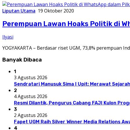
Liputan Utama
19 Oktober 2020
Perempuan Lawan Hoaks Politik di W
Ilyasi
YOGYAKARTA – Berdasar riset UGM, 73,8% perempuan Ind
Banyak Dibaca
1
3 Agustus 2026
Sendratari Manusuk Sima I Upit: Merawat Sejarah
2
4 Agustus 2026
Resmi Dilantik, Pengurus Cabang FAJI Kulon Pro
3
2 Agustus 2026
Fapet UGM Raih Silver Winner Media Relations A
4