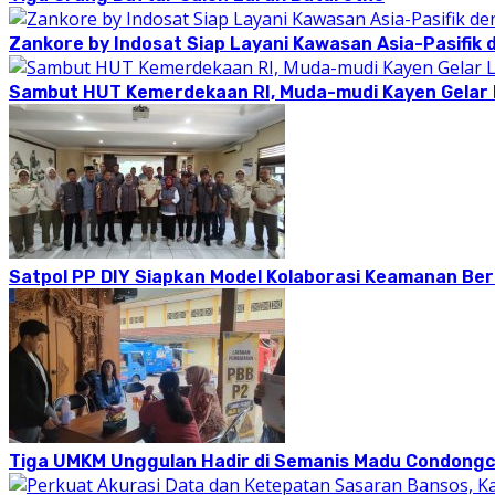
Zankore by Indosat Siap Layani Kawasan Asia-Pasifik 
Sambut HUT Kemerdekaan RI, Muda-mudi Kayen Gelar
Satpol PP DIY Siapkan Model Kolaborasi Keamanan Be
Tiga UMKM Unggulan Hadir di Semanis Madu Condong