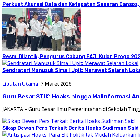
Perkuat Akurasi Data dan Ketepatan Sasaran Bansos,
Resmi Dilantik, Pengurus Cabang FAJI Kulon Progo 20
Sendratari Manusuk Sima I Upit: Merawat Sejarah Loka
Liputan Utama
7 Maret 2026
Guru Besar STIK: Hoaks hingga Malinformasi A
JAKARTA – Guru Besar Ilmu Pemerintahan di Sekolah Ting
Sikap Dewan Pers Terkait Berita Hoaks Sudirman Said