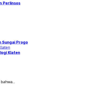
 Perlinsos
m Sungai Progo
logi Klaten
n bahwa…