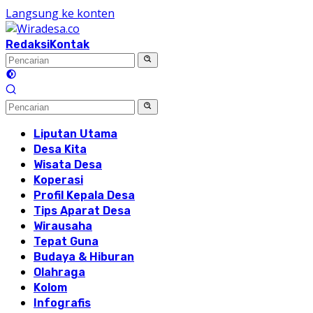
Langsung ke konten
Redaksi
Kontak
Liputan Utama
Desa Kita
Wisata Desa
Koperasi
Profil Kepala Desa
Tips Aparat Desa
Wirausaha
Tepat Guna
Budaya & Hiburan
Olahraga
Kolom
Infografis