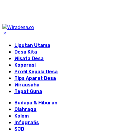
Liputan Utama
Desa Kita
Wisata Desa
Koperasi
Profil Kepala Desa
Tips Aparat Desa
Wirausaha
Tepat Guna
Budaya & Hiburan
Olahraga
Kolom
Infografis
SJD