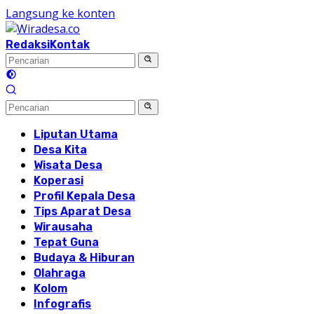
Langsung ke konten
Redaksi
Kontak
Liputan Utama
Desa Kita
Wisata Desa
Koperasi
Profil Kepala Desa
Tips Aparat Desa
Wirausaha
Tepat Guna
Budaya & Hiburan
Olahraga
Kolom
Infografis