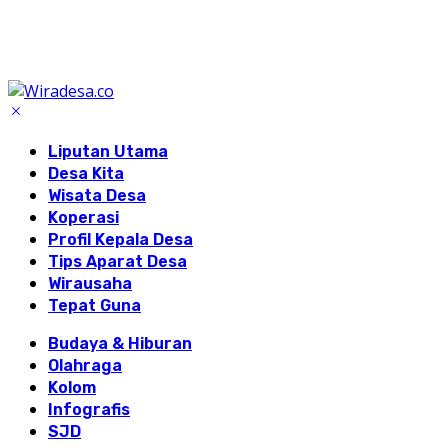
Liputan Utama
Desa Kita
Wisata Desa
Koperasi
Profil Kepala Desa
Tips Aparat Desa
Wirausaha
Tepat Guna
Budaya & Hiburan
Olahraga
Kolom
Infografis
SJD