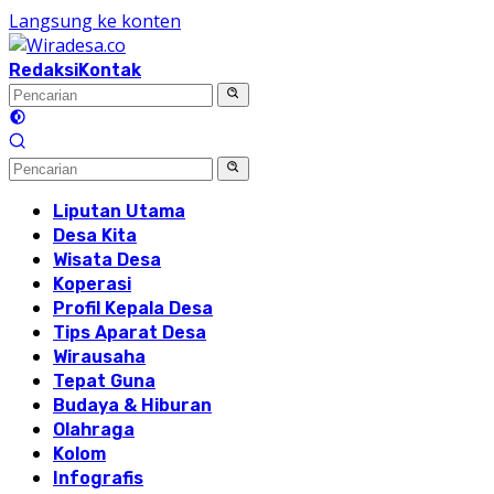
Langsung ke konten
Redaksi
Kontak
Liputan Utama
Desa Kita
Wisata Desa
Koperasi
Profil Kepala Desa
Tips Aparat Desa
Wirausaha
Tepat Guna
Budaya & Hiburan
Olahraga
Kolom
Infografis