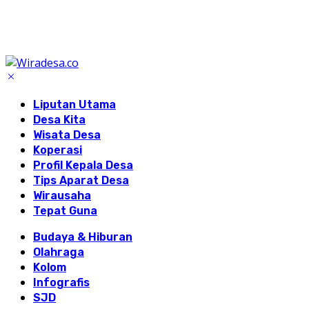
Liputan Utama
Desa Kita
Wisata Desa
Koperasi
Profil Kepala Desa
Tips Aparat Desa
Wirausaha
Tepat Guna
Budaya & Hiburan
Olahraga
Kolom
Infografis
SJD