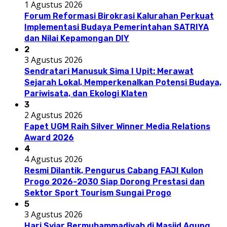
1 Agustus 2026
Forum Reformasi Birokrasi Kalurahan Perkuat
Implementasi Budaya Pemerintahan SATRIYA
dan Nilai Kepamongan DIY
2
3 Agustus 2026
Sendratari Manusuk Sima I Upit: Merawat
Sejarah Lokal, Memperkenalkan Potensi Budaya,
Pariwisata, dan Ekologi Klaten
3
2 Agustus 2026
Fapet UGM Raih Silver Winner Media Relations
Award 2026
4
4 Agustus 2026
Resmi Dilantik, Pengurus Cabang FAJI Kulon
Progo 2026-2030 Siap Dorong Prestasi dan
Sektor Sport Tourism Sungai Progo
5
3 Agustus 2026
Hari Syiar Bermuhammadiyah di Masjid Agung