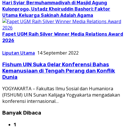
Hari Syiar Bermuhammadiyah di Masjid Agung
Kulonprogo, Ustadz Khoiruddin Bashori: Faktor
Utama Keluarga Sakinah Adalah Agama
Fapet UGM Raih Silver Winner Media Relations Award
2026
Liputan Utama
14 September 2022
Fishum UIN Suka Gelar Konferensi Bahas
Kemanusiaan di Tengah Perang dan Konflik
Dunia
YOGYAKARTA – Fakultas Ilmu Sosial dan Humaniora
(FISHUM) UIN Sunan Kalijaga Yogyakarta mengadakan
konferensi internasional…
Banyak Dibaca
1