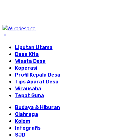
Liputan Utama
Desa Kita
Wisata Desa
Koperasi
Profil Kepala Desa
Tips Aparat Desa
Wirausaha
Tepat Guna
Budaya & Hiburan
Olahraga
Kolom
Infografis
SJD