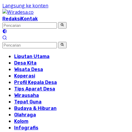
Langsung ke konten
Redaksi
Kontak
Liputan Utama
Desa Kita
Wisata Desa
Koperasi
Profil Kepala Desa
Tips Aparat Desa
Wirausaha
Tepat Guna
Budaya & Hiburan
Olahraga
Kolom
Infografis