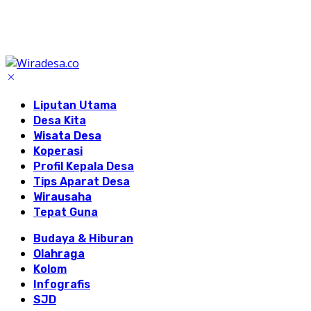
Liputan Utama
Desa Kita
Wisata Desa
Koperasi
Profil Kepala Desa
Tips Aparat Desa
Wirausaha
Tepat Guna
Budaya & Hiburan
Olahraga
Kolom
Infografis
SJD