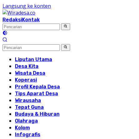
Langsung ke konten
Redaksi
Kontak
Liputan Utama
Desa Kita
Wisata Desa
Koperasi
Profil Kepala Desa
Tips Aparat Desa
Wirausaha
Tepat Guna
Budaya & Hiburan
Olahraga
Kolom
Infografis