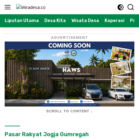
Langsung
ke
konten
Liputan Utama
Desa Kita
Wisata Desa
Koperasi
Prof
ADVERTISEMENT
SCROLL TO CONTENT ↓
Pasar Rakyat Jogja Gumregah