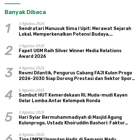
Banyak Dibaca
3 Agustus 2026
1
Sendratari Manusuk Sima I Upit: Merawat Sejarah
Lokal, Memperkenalkan Potensi Budaya,
Pariwisata, dan Ekologi Klaten
2 Agustus 2026
2
Fapet UGM Raih Silver Winner Media Relations
Award 2026
4 Agustus 2026
3
Resmi Dilantik, Pengurus Cabang FAJI Kulon Progo
2026-2030 Siap Dorong Prestasi dan Sektor Sport
Tourism Sungai Progo
6 Agustus 2026
4
Sambut HUT Kemerdekaan RI, Muda-mudi Kayen
Gelar Lomba Antar Kelompok Ronda
3 Agustus 2026
5
Hari Syiar Bermuhammadiyah di Masjid Agung
Kulonprogo, Ustadz Khoiruddin Bashori: Faktor
Utama Keluarga Sakinah Adalah Agama
4 Agustus 2026
6
Tiga UMKM Unggulan Hadir di Semanis Madu