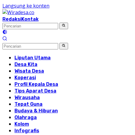
Langsung ke konten
Redaksi
Kontak
Liputan Utama
Desa Kita
Wisata Desa
Koperasi
Profil Kepala Desa
Tips Aparat Desa
Wirausaha
Tepat Guna
Budaya & Hiburan
Olahraga
Kolom
Infografis