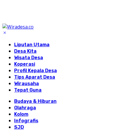
Liputan Utama
Desa Kita
Wisata Desa
Koperasi
Profil Kepala Desa
Tips Aparat Desa
Wirausaha
Tepat Guna
Budaya & Hiburan
Olahraga
Kolom
Infografis
SJD