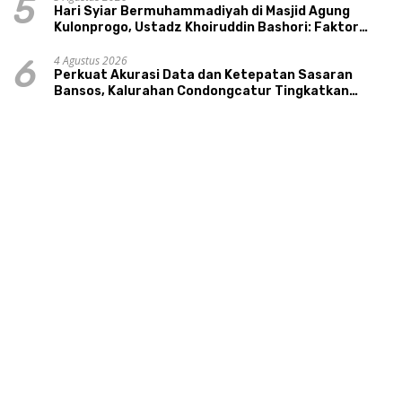
5
Hari Syiar Bermuhammadiyah di Masjid Agung
Kulonprogo, Ustadz Khoiruddin Bashori: Faktor
Utama Keluarga Sakinah Adalah Agama
4 Agustus 2026
6
Perkuat Akurasi Data dan Ketepatan Sasaran
Bansos, Kalurahan Condongcatur Tingkatkan
Kapasitas 30 Agen Perlinsos