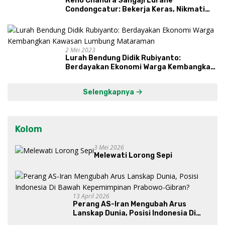
Reno Chandra Sangaji Lurahe
Condongcatur: Bekerja Keras, Nikmati
Proses, Dengarkan Suara Masyarakat,
dan Syukuri Hasil
2 Mei 2023
Lurah Bendung Didik Rubiyanto:
Berdayakan Ekonomi Warga Kembangkan
Kawasan Lumbung Mataraman
Selengkapnya
Kolom
3 Mei 2026
Melewati Lorong Sepi
13 April 2026
Perang AS-Iran Mengubah Arus
Lanskap Dunia, Posisi Indonesia Di
Bawah Kepemimpinan Prabowo-