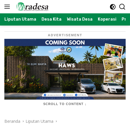
Langsung
ke
konten
Liputan Utama
Desa Kita
Wisata Desa
Koperasi
Prof
ADVERTISEMENT
SCROLL TO CONTENT ↓
Beranda
Liputan Utama