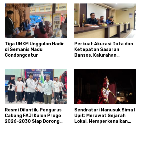
Tiga UMKM Unggulan Hadir
Perkuat Akurasi Data dan
di Semanis Madu
Ketepatan Sasaran
Condongcatur
Bansos, Kalurahan
Condongcatur Tingkatkan
Kapasitas 30 Agen
Perlinsos
Resmi Dilantik, Pengurus
Sendratari Manusuk Sima I
Cabang FAJI Kulon Progo
Upit: Merawat Sejarah
2026-2030 Siap Dorong
Lokal, Memperkenalkan
Prestasi dan Sektor Sport
Potensi Budaya,
Tourism Sungai Progo
Pariwisata, dan Ekologi
Klaten