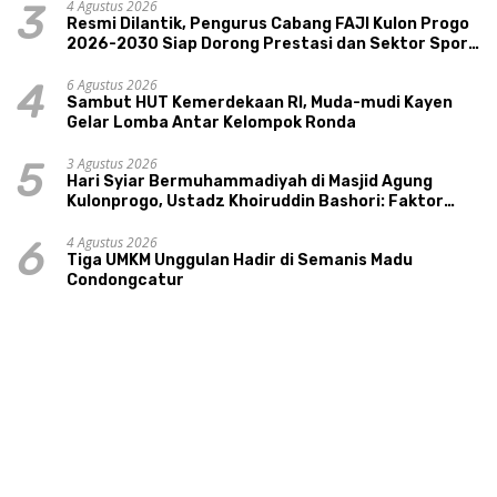
4 Agustus 2026
3
Resmi Dilantik, Pengurus Cabang FAJI Kulon Progo
2026-2030 Siap Dorong Prestasi dan Sektor Sport
Tourism Sungai Progo
6 Agustus 2026
4
Sambut HUT Kemerdekaan RI, Muda-mudi Kayen
Gelar Lomba Antar Kelompok Ronda
3 Agustus 2026
5
Hari Syiar Bermuhammadiyah di Masjid Agung
Kulonprogo, Ustadz Khoiruddin Bashori: Faktor
Utama Keluarga Sakinah Adalah Agama
4 Agustus 2026
6
Tiga UMKM Unggulan Hadir di Semanis Madu
Condongcatur