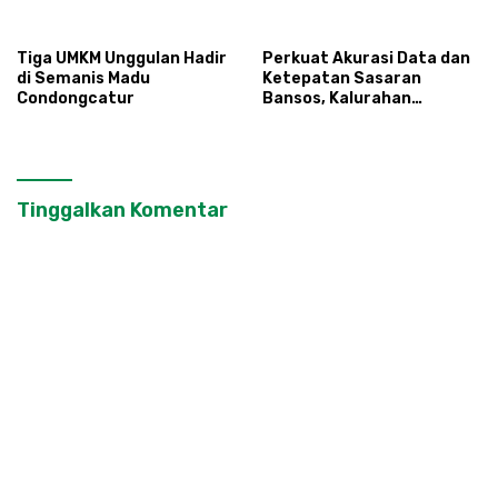
Ronda
Masyarakat
Tiga UMKM Unggulan Hadir
Perkuat Akurasi Data dan
di Semanis Madu
Ketepatan Sasaran
Condongcatur
Bansos, Kalurahan
Condongcatur Tingkatkan
Kapasitas 30 Agen
Perlinsos
Tinggalkan Komentar