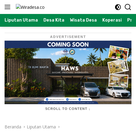
Langsung
ke
konten
Liputan Utama
Desa Kita
Wisata Desa
Koperasi
Prof
ADVERTISEMENT
SCROLL TO CONTENT ↓
Beranda
Liputan Utama