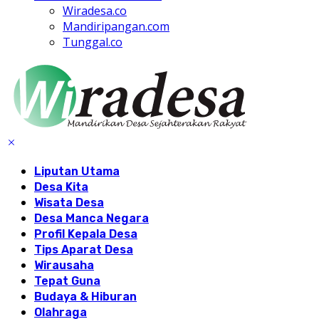
Wiradesa.co
Mandiripangan.com
Tunggal.co
Liputan Utama
Desa Kita
Wisata Desa
Desa Manca Negara
Profil Kepala Desa
Tips Aparat Desa
Wirausaha
Tepat Guna
Budaya & Hiburan
Olahraga