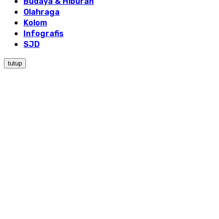
Budaya & Hiburan
Olahraga
Kolom
Infografis
SJD
tutup