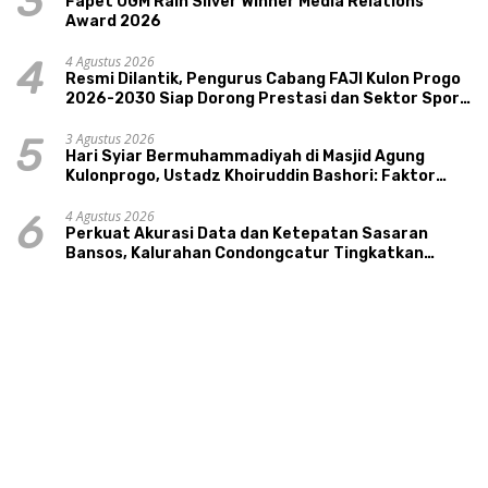
3
Fapet UGM Raih Silver Winner Media Relations
Award 2026
4 Agustus 2026
4
Resmi Dilantik, Pengurus Cabang FAJI Kulon Progo
2026-2030 Siap Dorong Prestasi dan Sektor Sport
Tourism Sungai Progo
3 Agustus 2026
5
Hari Syiar Bermuhammadiyah di Masjid Agung
Kulonprogo, Ustadz Khoiruddin Bashori: Faktor
Utama Keluarga Sakinah Adalah Agama
4 Agustus 2026
6
Perkuat Akurasi Data dan Ketepatan Sasaran
Bansos, Kalurahan Condongcatur Tingkatkan
Kapasitas 30 Agen Perlinsos