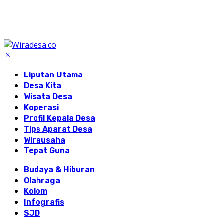
Liputan Utama
Desa Kita
Wisata Desa
Koperasi
Profil Kepala Desa
Tips Aparat Desa
Wirausaha
Tepat Guna
Budaya & Hiburan
Olahraga
Kolom
Infografis
SJD