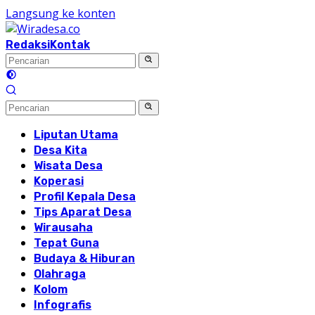
Langsung ke konten
Redaksi
Kontak
Liputan Utama
Desa Kita
Wisata Desa
Koperasi
Profil Kepala Desa
Tips Aparat Desa
Wirausaha
Tepat Guna
Budaya & Hiburan
Olahraga
Kolom
Infografis