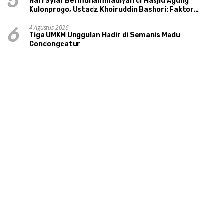
5
Hari Syiar Bermuhammadiyah di Masjid Agung
Kulonprogo, Ustadz Khoiruddin Bashori: Faktor
Utama Keluarga Sakinah Adalah Agama
4 Agustus 2026
6
Tiga UMKM Unggulan Hadir di Semanis Madu
Condongcatur