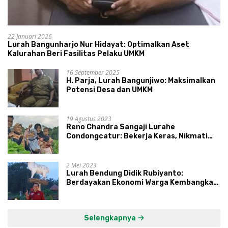
22 Januari 2026
Lurah Bangunharjo Nur Hidayat: Optimalkan Aset
Kalurahan Beri Fasilitas Pelaku UMKM
16 September 2025
H. Parja, Lurah Bangunjiwo: Maksimalkan
Potensi Desa dan UMKM
19 Agustus 2023
Reno Chandra Sangaji Lurahe
Condongcatur: Bekerja Keras, Nikmati
Proses, Dengarkan Suara Masyarakat,
dan Syukuri Hasil
2 Mei 2023
Lurah Bendung Didik Rubiyanto:
Berdayakan Ekonomi Warga Kembangkan
Kawasan Lumbung Mataraman
Selengkapnya