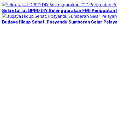
Sekretariat DPRD DIY Selenggarakan FGD Penguatan
Budaya Hidup Sehat, Posyandu Sumberan Gelar Pelay