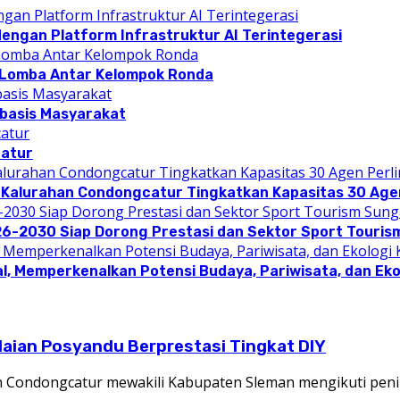
dengan Platform Infrastruktur AI Terintegerasi
 Lomba Antar Kelompok Ronda
rbasis Masyarakat
catur
 Kalurahan Condongcatur Tingkatkan Kapasitas 30 Agen
26-2030 Siap Dorong Prestasi dan Sektor Sport Touris
l, Memperkenalkan Potensi Budaya, Pariwisata, dan Eko
laian Posyandu Berprestasi Tingkat DIY
ondongcatur mewakili Kabupaten Sleman mengikuti penil