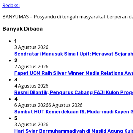
Redaksi
BANYUMAS – Posyandu di tengah masyarakat berperan dal
Banyak Dibaca
1
3 Agustus 2026
Sendratari Manusuk Sima I Upit: Merawat Sejarah
2
2 Agustus 2026
Fapet UGM Raih Silver Winner Media Relations A
3
4 Agustus 2026
Resmi Dilantik, Pengurus Cabang FAJI Kulon Pro
4
6 Agustus 2026
6 Agustus 2026
Sambut HUT Kemerdekaan RI, Muda-mudi Kayen G
5
3 Agustus 2026
Hari Syiar Bermuhammadiyah di Masjid Agung Kul