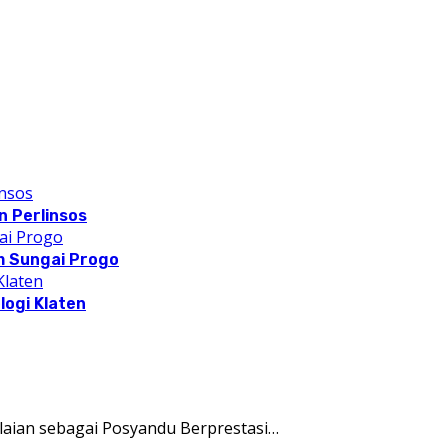
 Perlinsos
m Sungai Progo
logi Klaten
aian sebagai Posyandu Berprestasi…