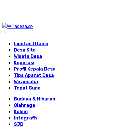
Liputan Utama
Desa Kita
Wisata Desa
Koperasi
Profil Kepala Desa
Tips Aparat Desa
Wirausaha
Tepat Guna
Budaya & Hiburan
Olahraga
Kolom
Infografis
SJD