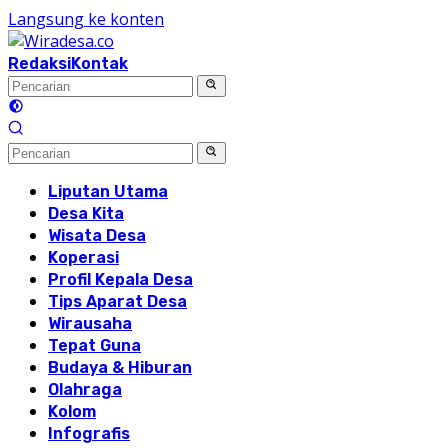
Langsung ke konten
Redaksi
Kontak
Liputan Utama
Desa Kita
Wisata Desa
Koperasi
Profil Kepala Desa
Tips Aparat Desa
Wirausaha
Tepat Guna
Budaya & Hiburan
Olahraga
Kolom
Infografis