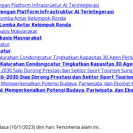
dengan Platform Infrastruktur AI Terintegerasi
 Lomba Antar Kelompok Ronda
rbasis Masyarakat
catur
 Kalurahan Condongcatur Tingkatkan Kapasitas 30 Agen
26-2030 Siap Dorong Prestasi dan Sektor Sport Touris
l, Memperkenalkan Potensi Budaya, Pariwisata, dan Eko
a (10/1/2023) dini hari. Fenomena alam ini…