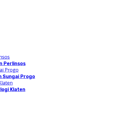
 Perlinsos
m Sungai Progo
logi Klaten