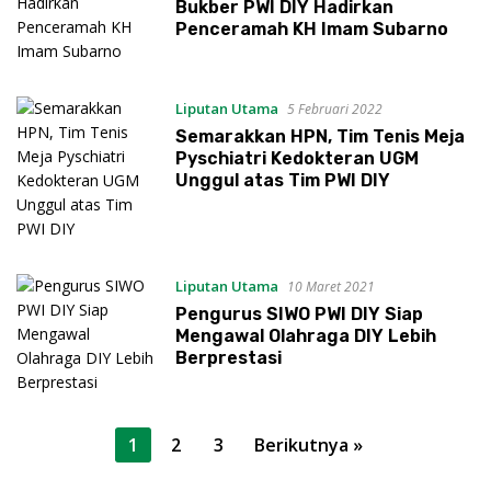
Bukber PWI DIY Hadirkan
Penceramah KH Imam Subarno
Liputan Utama
5 Februari 2022
Semarakkan HPN, Tim Tenis Meja
Pyschiatri Kedokteran UGM
Unggul atas Tim PWI DIY
Liputan Utama
10 Maret 2021
Pengurus SIWO PWI DIY Siap
Mengawal Olahraga DIY Lebih
Berprestasi
Paginasi
1
2
3
Berikutnya »
pos