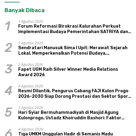
Banyak Dibaca
1 Agustus 2026
1
Forum Reformasi Birokrasi Kalurahan Perkuat
Implementasi Budaya Pemerintahan SATRIYA dan
Nilai Kepamongan DIY
3 Agustus 2026
2
Sendratari Manusuk Sima I Upit: Merawat Sejarah
Lokal, Memperkenalkan Potensi Budaya,
Pariwisata, dan Ekologi Klaten
2 Agustus 2026
3
Fapet UGM Raih Silver Winner Media Relations
Award 2026
4 Agustus 2026
4
Resmi Dilantik, Pengurus Cabang FAJI Kulon Progo
2026-2030 Siap Dorong Prestasi dan Sektor Sport
Tourism Sungai Progo
3 Agustus 2026
5
Hari Syiar Bermuhammadiyah di Masjid Agung
Kulonprogo, Ustadz Khoiruddin Bashori: Faktor
Utama Keluarga Sakinah Adalah Agama
4 Agustus 2026
6
Tiga UMKM Unggulan Hadir di Semanis Madu