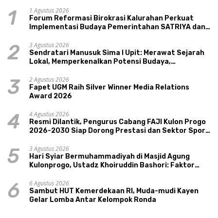
1 Agustus 2026
1
Forum Reformasi Birokrasi Kalurahan Perkuat
Implementasi Budaya Pemerintahan SATRIYA dan
Nilai Kepamongan DIY
3 Agustus 2026
2
Sendratari Manusuk Sima I Upit: Merawat Sejarah
Lokal, Memperkenalkan Potensi Budaya,
Pariwisata, dan Ekologi Klaten
2 Agustus 2026
3
Fapet UGM Raih Silver Winner Media Relations
Award 2026
4 Agustus 2026
4
Resmi Dilantik, Pengurus Cabang FAJI Kulon Progo
2026-2030 Siap Dorong Prestasi dan Sektor Sport
Tourism Sungai Progo
3 Agustus 2026
5
Hari Syiar Bermuhammadiyah di Masjid Agung
Kulonprogo, Ustadz Khoiruddin Bashori: Faktor
Utama Keluarga Sakinah Adalah Agama
6 Agustus 2026
6
Sambut HUT Kemerdekaan RI, Muda-mudi Kayen
Gelar Lomba Antar Kelompok Ronda