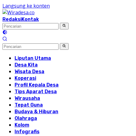
Langsung ke konten
Redaksi
Kontak
Liputan Utama
Desa Kita
Wisata Desa
Koperasi
Profil Kepala Desa
Tips Aparat Desa
Wirausaha
Tepat Guna
Budaya & Hiburan
Olahraga
Kolom
Infografis