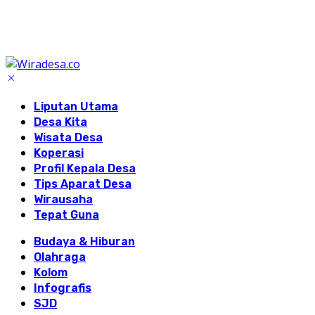
Liputan Utama
Desa Kita
Wisata Desa
Koperasi
Profil Kepala Desa
Tips Aparat Desa
Wirausaha
Tepat Guna
Budaya & Hiburan
Olahraga
Kolom
Infografis
SJD