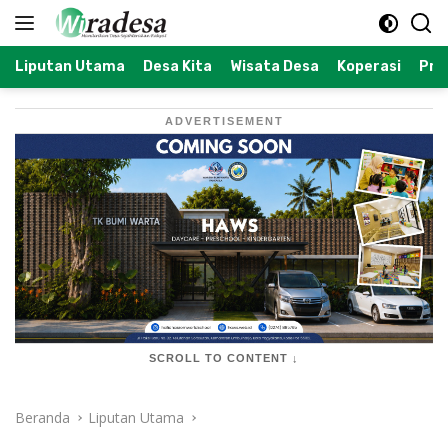
Langsung
ke
konten
Liputan Utama
Desa Kita
Wisata Desa
Koperasi
Prof
ADVERTISEMENT
SCROLL TO CONTENT ↓
Beranda
Liputan Utama