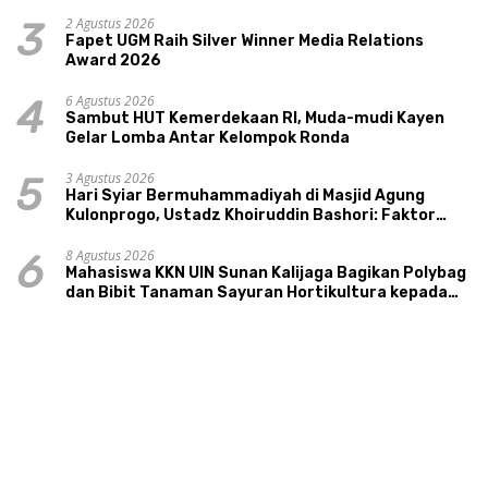
Tourism Sungai Progo
2 Agustus 2026
3
Fapet UGM Raih Silver Winner Media Relations
Award 2026
6 Agustus 2026
4
Sambut HUT Kemerdekaan RI, Muda-mudi Kayen
Gelar Lomba Antar Kelompok Ronda
3 Agustus 2026
5
Hari Syiar Bermuhammadiyah di Masjid Agung
Kulonprogo, Ustadz Khoiruddin Bashori: Faktor
Utama Keluarga Sakinah Adalah Agama
8 Agustus 2026
6
Mahasiswa KKN UIN Sunan Kalijaga Bagikan Polybag
dan Bibit Tanaman Sayuran Hortikultura kepada
Warga Ngipikrejo 1