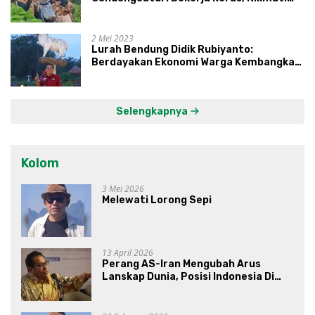
Proses, Dengarkan Suara Masyarakat,
dan Syukuri Hasil
2 Mei 2023
Lurah Bendung Didik Rubiyanto:
Berdayakan Ekonomi Warga Kembangkan
Kawasan Lumbung Mataraman
Selengkapnya
Kolom
3 Mei 2026
Melewati Lorong Sepi
13 April 2026
Perang AS-Iran Mengubah Arus
Lanskap Dunia, Posisi Indonesia Di
Bawah Kepemimpinan Prabowo-
Gibran?