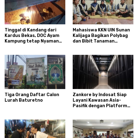
Tinggal di Kandang dari
Mahasiswa KKN UIN Sunan
Kardus Bekas, DOC Ayam
Kalijaga Bagikan Polybag
Kampung tetap Nyaman
dan Bibit Tanaman
dan Sehat
Sayuran Hortikultura
kepada Warga Ngipikrejo 1
Tiga Orang Daftar Calon
Zankore by Indosat Siap
Lurah Baturetno
Layani Kawasan Asia-
Pasifik dengan Platform
Infrastruktur AI
Terintegerasi