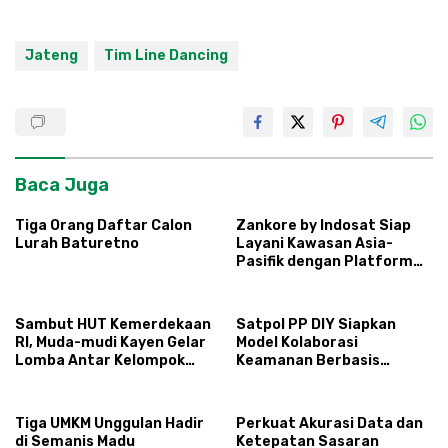
Jateng
Tim Line Dancing
Baca Juga
Tiga Orang Daftar Calon
Zankore by Indosat Siap
Lurah Baturetno
Layani Kawasan Asia-
Pasifik dengan Platform
Infrastruktur AI
Terintegerasi
Sambut HUT Kemerdekaan
Satpol PP DIY Siapkan
RI, Muda-mudi Kayen Gelar
Model Kolaborasi
Lomba Antar Kelompok
Keamanan Berbasis
Ronda
Masyarakat
Tiga UMKM Unggulan Hadir
Perkuat Akurasi Data dan
di Semanis Madu
Ketepatan Sasaran