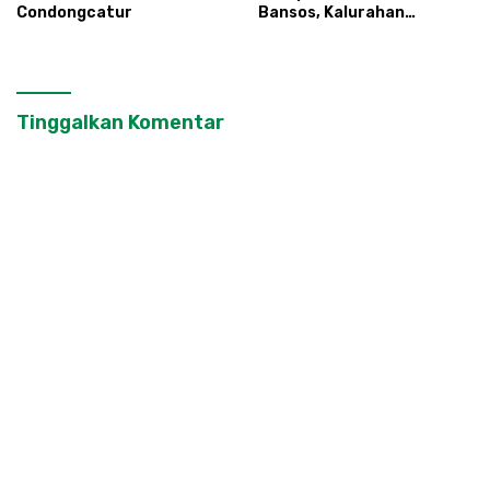
Condongcatur
Bansos, Kalurahan
Condongcatur Tingkatkan
Kapasitas 30 Agen
Perlinsos
Tinggalkan Komentar