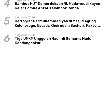
4
Sambut HUT Kemerdekaan RI, Muda-mudi Kayen
Gelar Lomba Antar Kelompok Ronda
3 Agustus 2026
5
Hari Syiar Bermuhammadiyah di Masjid Agung
Kulonprogo, Ustadz Khoiruddin Bashori: Faktor
Utama Keluarga Sakinah Adalah Agama
4 Agustus 2026
6
Tiga UMKM Unggulan Hadir di Semanis Madu
Condongcatur