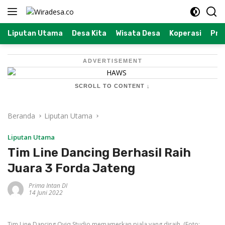
Langsung
ke
konten
Liputan Utama
Desa Kita
Wisata Desa
Koperasi
Prof
ADVERTISEMENT
SCROLL TO CONTENT ↓
Beranda
Liputan Utama
Liputan Utama
Tim Line Dancing Berhasil Raih
Juara 3 Forda Jateng
Prima Intan DI
14 Juni 2022
Tim Line Dancing Oviq Studio memamerkan piala yang diraih. (Foto: