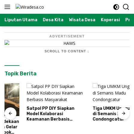
Langsung
ke
konten
Liputan Utama
Desa Kita
Wisata Desa
Koperasi
Prof
ADVERTISEMENT
SCROLL TO CONTENT ↓
Topik Berita
Satpol PP DIY Siapkan
Tiga UMKM Unggulan Hadir
Model Kolaborasi
di Semanis Madu
Keamanan Berbasis
Condongcatur
Masyarakat