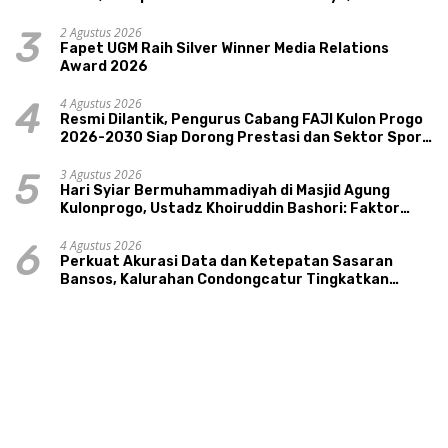
Pariwisata, dan Ekologi Klaten
2 Agustus 2026
3
Fapet UGM Raih Silver Winner Media Relations
Award 2026
4 Agustus 2026
4
Resmi Dilantik, Pengurus Cabang FAJI Kulon Progo
2026-2030 Siap Dorong Prestasi dan Sektor Sport
Tourism Sungai Progo
3 Agustus 2026
5
Hari Syiar Bermuhammadiyah di Masjid Agung
Kulonprogo, Ustadz Khoiruddin Bashori: Faktor
Utama Keluarga Sakinah Adalah Agama
4 Agustus 2026
6
Perkuat Akurasi Data dan Ketepatan Sasaran
Bansos, Kalurahan Condongcatur Tingkatkan
Kapasitas 30 Agen Perlinsos