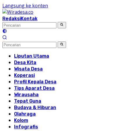
Langsung ke konten
Redaksi
Kontak
Liputan Utama
Desa Kita
Wisata Desa
Koperasi
Profil Kepala Desa
Tips Aparat Desa
Wirausaha
Tepat Guna
Budaya & Hiburan
Olahraga
Kolom
Infografis