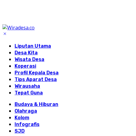
Liputan Utama
Desa Kita
Wisata Desa
Koperasi
Profil Kepala Desa
Tips Aparat Desa
Wirausaha
Tepat Guna
Budaya & Hiburan
Olahraga
Kolom
Infografis
SJD