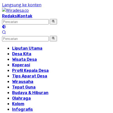
Langsung ke konten
Redaksi
Kontak
Liputan Utama
Desa Kita
Wisata Desa
Koperasi
Profil Kepala Desa
Tips Aparat Desa
Wirausaha
Tepat Guna
Budaya & Hiburan
Olahraga
Kolom
Infografis