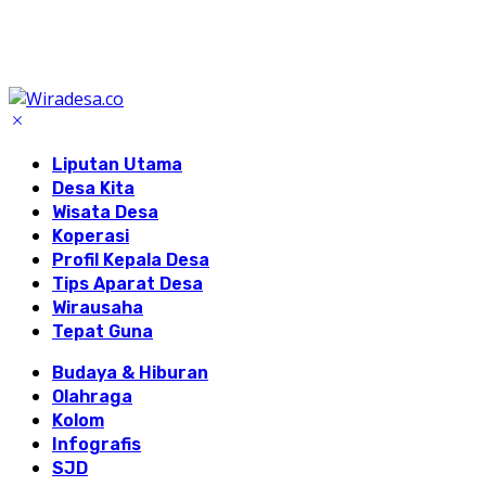
Liputan Utama
Desa Kita
Wisata Desa
Koperasi
Profil Kepala Desa
Tips Aparat Desa
Wirausaha
Tepat Guna
Budaya & Hiburan
Olahraga
Kolom
Infografis
SJD