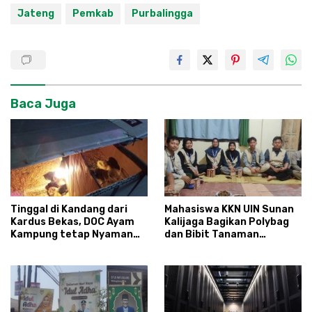
Jateng
Pemkab
Purbalingga
Baca Juga
Tinggal di Kandang dari
Mahasiswa KKN UIN Sunan
Kardus Bekas, DOC Ayam
Kalijaga Bagikan Polybag
Kampung tetap Nyaman
dan Bibit Tanaman
dan Sehat
Sayuran Hortikultura
kepada Warga Ngipikrejo 1