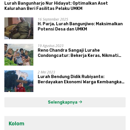
Lurah Bangunharjo Nur Hidayat: Optimalkan Aset
Kalurahan Beri Fasilitas Pelaku UMKM
16 September 2025
H. Parja, Lurah Bangunjiwo: Maksimalkan
Potensi Desa dan UMKM
19 Agustus 2023
Reno Chandra Sangaji Lurahe
Condongcatur: Bekerja Keras, Nikmati
Proses, Dengarkan Suara Masyarakat,
dan Syukuri Hasil
2 Mei 2023
Lurah Bendung Didik Rubiyanto:
Berdayakan Ekonomi Warga Kembangkan
Kawasan Lumbung Mataraman
Selengkapnya
Kolom