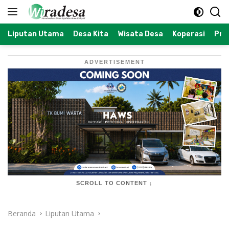
Langsung
ke
konten
Liputan Utama
Desa Kita
Wisata Desa
Koperasi
Prof
ADVERTISEMENT
SCROLL TO CONTENT ↓
Beranda
Liputan Utama