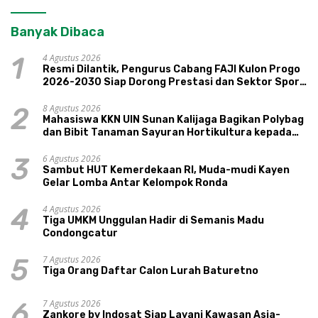
Banyak Dibaca
4 Agustus 2026
1
Resmi Dilantik, Pengurus Cabang FAJI Kulon Progo
2026-2030 Siap Dorong Prestasi dan Sektor Sport
Tourism Sungai Progo
8 Agustus 2026
2
Mahasiswa KKN UIN Sunan Kalijaga Bagikan Polybag
dan Bibit Tanaman Sayuran Hortikultura kepada
Warga Ngipikrejo 1
6 Agustus 2026
3
Sambut HUT Kemerdekaan RI, Muda-mudi Kayen
Gelar Lomba Antar Kelompok Ronda
4 Agustus 2026
4
Tiga UMKM Unggulan Hadir di Semanis Madu
Condongcatur
7 Agustus 2026
5
Tiga Orang Daftar Calon Lurah Baturetno
7 Agustus 2026
6
Zankore by Indosat Siap Layani Kawasan Asia-