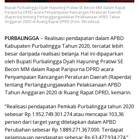
Bupati Purbalingga Dyah Hayuning Pratiwi SE Becon MM dalam Rapat
Paripurna DPRD acara Penyampaian Rancangan Peraturan Daerah
(Raperda) tentang Pertanggungjawaban Pelaksanaan APBD Tahun
Anggaran 2020 di Ruang Rapat DPRD (Foto: Wiradesa)
PURBALINGGA
– Realisasi pendapatan dalam APBD
Kabupaten Purbalingga Tahun 2020, tercatat lebih
besar daripada realisasi belanja. Hal ini dipaparkan
oleh Bupati Purbalingga Dyah Hayuning Pratiwi SE
Becon MM dalam Rapat Paripurna DPRD acara
Penyampaian Rancangan Peraturan Daerah (Raperda)
tentang Pertanggungjawaban Pelaksanaan APBD
Tahun Anggaran 2020 di Ruang Rapat DPRD, kemarin.
“Realisasi pendapatan Pemkab Purbalingga tahun 2020
sebesar Rp 1.952.749.301.274 atau mencapai 103,36
persen dari target yang ditetapkan dalam APBD
Perubahan sebesar Rp 1.889.271.367.000. Terdapat
pelampauan pendapatan sebesar Rp 63.477.934.274,”