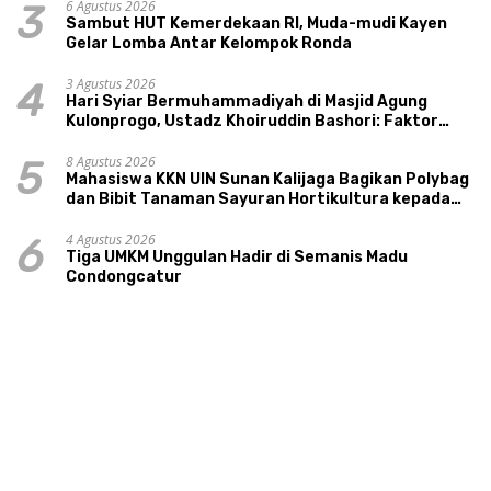
6 Agustus 2026
3
Sambut HUT Kemerdekaan RI, Muda-mudi Kayen
Gelar Lomba Antar Kelompok Ronda
3 Agustus 2026
4
Hari Syiar Bermuhammadiyah di Masjid Agung
Kulonprogo, Ustadz Khoiruddin Bashori: Faktor
Utama Keluarga Sakinah Adalah Agama
8 Agustus 2026
5
Mahasiswa KKN UIN Sunan Kalijaga Bagikan Polybag
dan Bibit Tanaman Sayuran Hortikultura kepada
Warga Ngipikrejo 1
4 Agustus 2026
6
Tiga UMKM Unggulan Hadir di Semanis Madu
Condongcatur