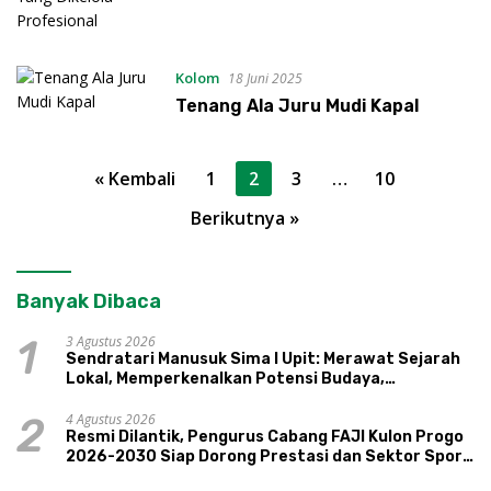
Kolom
18 Juni 2025
Tenang Ala Juru Mudi Kapal
Paginasi
« Kembali
1
2
3
…
10
pos
Berikutnya »
Banyak Dibaca
3 Agustus 2026
1
Sendratari Manusuk Sima I Upit: Merawat Sejarah
Lokal, Memperkenalkan Potensi Budaya,
Pariwisata, dan Ekologi Klaten
4 Agustus 2026
2
Resmi Dilantik, Pengurus Cabang FAJI Kulon Progo
2026-2030 Siap Dorong Prestasi dan Sektor Sport
Tourism Sungai Progo