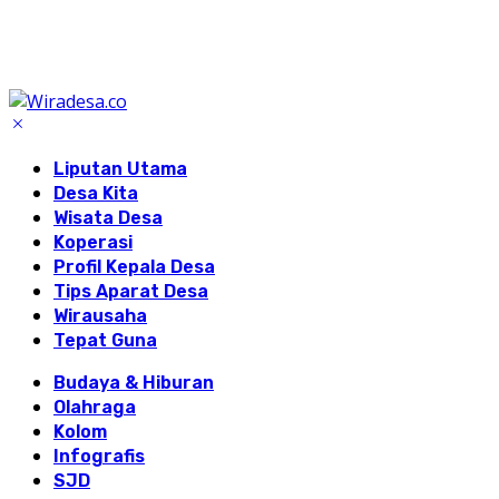
Liputan Utama
Desa Kita
Wisata Desa
Koperasi
Profil Kepala Desa
Tips Aparat Desa
Wirausaha
Tepat Guna
Budaya & Hiburan
Olahraga
Kolom
Infografis
SJD