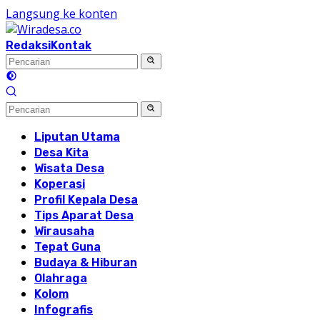
Langsung ke konten
Redaksi
Kontak
Liputan Utama
Desa Kita
Wisata Desa
Koperasi
Profil Kepala Desa
Tips Aparat Desa
Wirausaha
Tepat Guna
Budaya & Hiburan
Olahraga
Kolom
Infografis