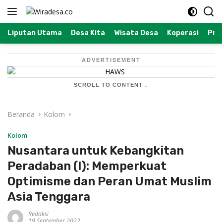
Langsung
ke
konten
Liputan Utama
Desa Kita
Wisata Desa
Koperasi
Prof
ADVERTISEMENT
SCROLL TO CONTENT ↓
Beranda
Kolom
Kolom
Nusantara untuk Kebangkitan
Peradaban (I): Memperkuat
Optimisme dan Peran Umat Muslim
Asia Tenggara
Redaksi
19 September 2022