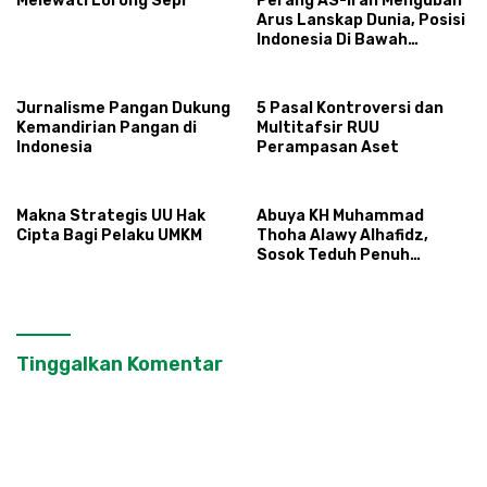
Melewati Lorong Sepi
Perang AS-Iran Mengubah
Arus Lanskap Dunia, Posisi
Indonesia Di Bawah
Kepemimpinan Prabowo-
Gibran?
Jurnalisme Pangan Dukung
5 Pasal Kontroversi dan
Kemandirian Pangan di
Multitafsir RUU
Indonesia
Perampasan Aset
Makna Strategis UU Hak
Abuya KH Muhammad
Cipta Bagi Pelaku UMKM
Thoha Alawy Alhafidz,
Sosok Teduh Penuh
Teladan
Tinggalkan Komentar