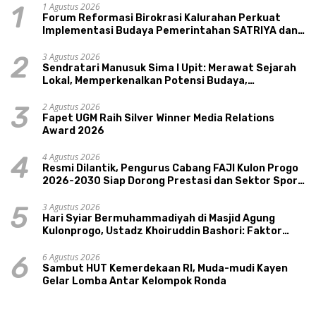
1 Agustus 2026
1
Forum Reformasi Birokrasi Kalurahan Perkuat
Implementasi Budaya Pemerintahan SATRIYA dan
Nilai Kepamongan DIY
3 Agustus 2026
2
Sendratari Manusuk Sima I Upit: Merawat Sejarah
Lokal, Memperkenalkan Potensi Budaya,
Pariwisata, dan Ekologi Klaten
2 Agustus 2026
3
Fapet UGM Raih Silver Winner Media Relations
Award 2026
4 Agustus 2026
4
Resmi Dilantik, Pengurus Cabang FAJI Kulon Progo
2026-2030 Siap Dorong Prestasi dan Sektor Sport
Tourism Sungai Progo
3 Agustus 2026
5
Hari Syiar Bermuhammadiyah di Masjid Agung
Kulonprogo, Ustadz Khoiruddin Bashori: Faktor
Utama Keluarga Sakinah Adalah Agama
6 Agustus 2026
6
Sambut HUT Kemerdekaan RI, Muda-mudi Kayen
Gelar Lomba Antar Kelompok Ronda