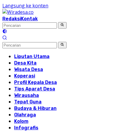
Langsung ke konten
Redaksi
Kontak
Liputan Utama
Desa Kita
Wisata Desa
Koperasi
Profil Kepala Desa
Tips Aparat Desa
Wirausaha
Tepat Guna
Budaya & Hiburan
Olahraga
Kolom
Infografis