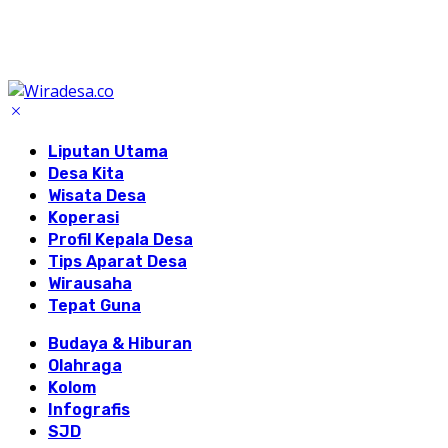
Liputan Utama
Desa Kita
Wisata Desa
Koperasi
Profil Kepala Desa
Tips Aparat Desa
Wirausaha
Tepat Guna
Budaya & Hiburan
Olahraga
Kolom
Infografis
SJD