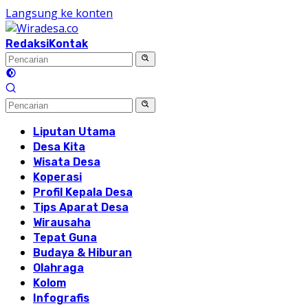
Langsung ke konten
Redaksi
Kontak
Liputan Utama
Desa Kita
Wisata Desa
Koperasi
Profil Kepala Desa
Tips Aparat Desa
Wirausaha
Tepat Guna
Budaya & Hiburan
Olahraga
Kolom
Infografis