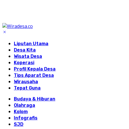
Liputan Utama
Desa Kita
Wisata Desa
Koperasi
Profil Kepala Desa
Tips Aparat Desa
Wirausaha
Tepat Guna
Budaya & Hiburan
Olahraga
Kolom
Infografis
SJD