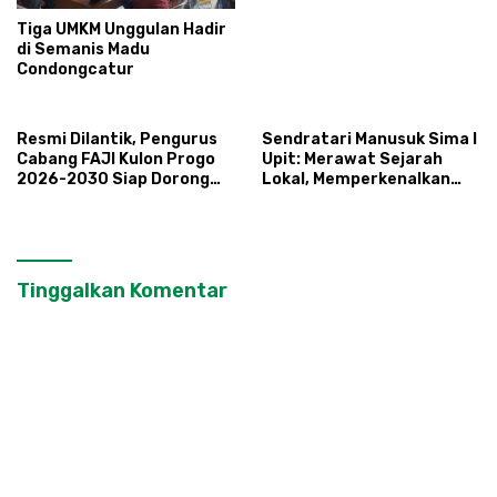
Perlinsos
Tiga UMKM Unggulan Hadir
di Semanis Madu
Condongcatur
Resmi Dilantik, Pengurus
Sendratari Manusuk Sima I
Cabang FAJI Kulon Progo
Upit: Merawat Sejarah
2026-2030 Siap Dorong
Lokal, Memperkenalkan
Prestasi dan Sektor Sport
Potensi Budaya,
Tourism Sungai Progo
Pariwisata, dan Ekologi
Klaten
Tinggalkan Komentar