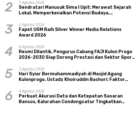
3 Agustus 2026
2
Sendratari Manusuk Sima I Upit: Merawat Sejarah
Lokal, Memperkenalkan Potensi Budaya,
Pariwisata, dan Ekologi Klaten
2 Agustus 2026
3
Fapet UGM Raih Silver Winner Media Relations
Award 2026
4 Agustus 2026
4
Resmi Dilantik, Pengurus Cabang FAJI Kulon Progo
2026-2030 Siap Dorong Prestasi dan Sektor Sport
Tourism Sungai Progo
3 Agustus 2026
5
Hari Syiar Bermuhammadiyah di Masjid Agung
Kulonprogo, Ustadz Khoiruddin Bashori: Faktor
Utama Keluarga Sakinah Adalah Agama
4 Agustus 2026
6
Perkuat Akurasi Data dan Ketepatan Sasaran
Bansos, Kalurahan Condongcatur Tingkatkan
Kapasitas 30 Agen Perlinsos