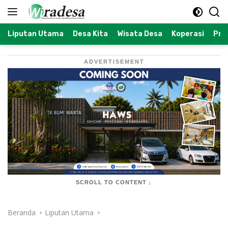
Langsung
ke
konten
Liputan Utama
Desa Kita
Wisata Desa
Koperasi
Prof
ADVERTISEMENT
SCROLL TO CONTENT ↓
Beranda
Liputan Utama