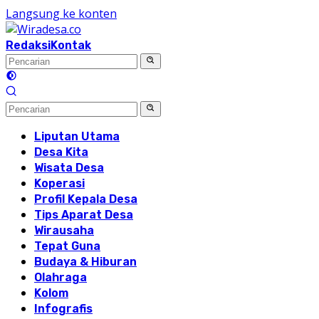
Langsung ke konten
Redaksi
Kontak
Liputan Utama
Desa Kita
Wisata Desa
Koperasi
Profil Kepala Desa
Tips Aparat Desa
Wirausaha
Tepat Guna
Budaya & Hiburan
Olahraga
Kolom
Infografis