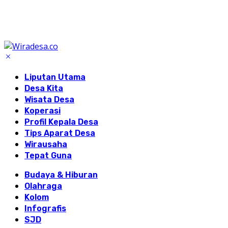
Liputan Utama
Desa Kita
Wisata Desa
Koperasi
Profil Kepala Desa
Tips Aparat Desa
Wirausaha
Tepat Guna
Budaya & Hiburan
Olahraga
Kolom
Infografis
SJD