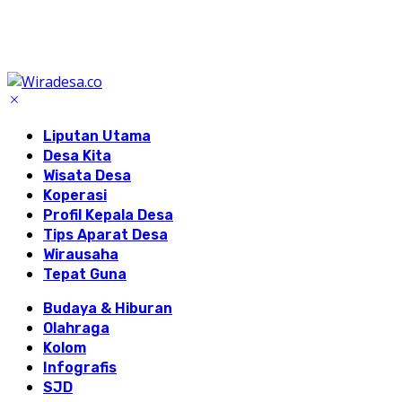
Liputan Utama
Desa Kita
Wisata Desa
Koperasi
Profil Kepala Desa
Tips Aparat Desa
Wirausaha
Tepat Guna
Budaya & Hiburan
Olahraga
Kolom
Infografis
SJD