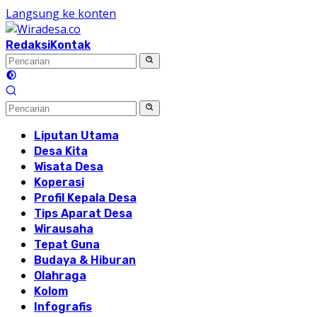
Langsung ke konten
Redaksi
Kontak
Liputan Utama
Desa Kita
Wisata Desa
Koperasi
Profil Kepala Desa
Tips Aparat Desa
Wirausaha
Tepat Guna
Budaya & Hiburan
Olahraga
Kolom
Infografis