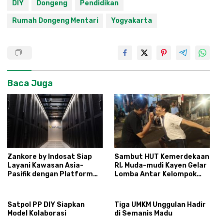
DIY
Dongeng
Pendidikan
Rumah Dongeng Mentari
Yogyakarta
Baca Juga
Zankore by Indosat Siap
Sambut HUT Kemerdekaan
Layani Kawasan Asia-
RI, Muda-mudi Kayen Gelar
Pasifik dengan Platform
Lomba Antar Kelompok
Infrastruktur AI
Ronda
Terintegerasi
Satpol PP DIY Siapkan
Tiga UMKM Unggulan Hadir
Model Kolaborasi
di Semanis Madu