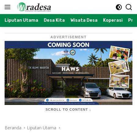
Langsung
ke
konten
Liputan Utama
Desa Kita
Wisata Desa
Koperasi
Prof
ADVERTISEMENT
SCROLL TO CONTENT ↓
Beranda
Liputan Utama