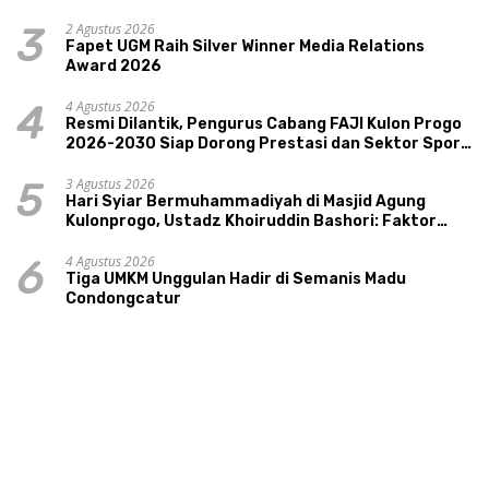
Pariwisata, dan Ekologi Klaten
2 Agustus 2026
3
Fapet UGM Raih Silver Winner Media Relations
Award 2026
4 Agustus 2026
4
Resmi Dilantik, Pengurus Cabang FAJI Kulon Progo
2026-2030 Siap Dorong Prestasi dan Sektor Sport
Tourism Sungai Progo
3 Agustus 2026
5
Hari Syiar Bermuhammadiyah di Masjid Agung
Kulonprogo, Ustadz Khoiruddin Bashori: Faktor
Utama Keluarga Sakinah Adalah Agama
4 Agustus 2026
6
Tiga UMKM Unggulan Hadir di Semanis Madu
Condongcatur