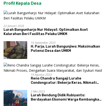
Profil Kepala Desa
22 Januari 2026
Lurah Bangunharjo Nur Hidayat: Optimalkan Aset
Kalurahan Beri Fasilitas Pelaku UMKM
16 September 2025
H. Parja, Lurah Bangunjiwo: Maksimalkan
Potensi Desa dan UMKM
19 Agustus 2023
Reno Chandra Sangaji Lurahe
Condongcatur: Bekerja Keras, Nikmati
Proses, Dengarkan Suara Masyarakat,
dan Syukuri Hasil
2 Mei 2023
Lurah Bendung Didik Rubiyanto:
Berdayakan Ekonomi Warga Kembangkan
Kawasan Lumbung Mataraman