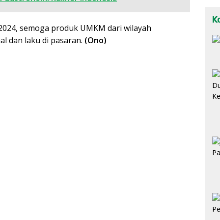
K
 2024, semoga produk UMKM dari wilayah
l dan laku di pasaran.
(Ono)