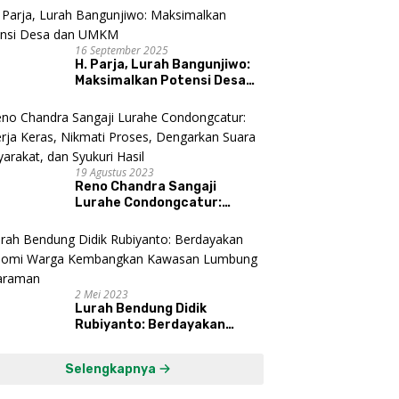
16 September 2025
H. Parja, Lurah Bangunjiwo:
Maksimalkan Potensi Desa
dan UMKM
19 Agustus 2023
Reno Chandra Sangaji
Lurahe Condongcatur:
Bekerja Keras, Nikmati
Proses, Dengarkan Suara
Masyarakat, dan Syukuri
Hasil
2 Mei 2023
Lurah Bendung Didik
Rubiyanto: Berdayakan
Ekonomi Warga Kembangkan
Kawasan Lumbung
Selengkapnya
Mataraman