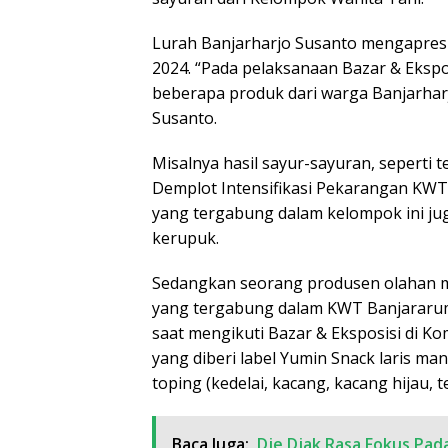
Lurah Banjarharjo Susanto mengapresi
2024. “Pada pelaksanaan Bazar & Ekspo
beberapa produk dari warga Banjarharjo
Susanto.
Misalnya hasil sayur-sayuran, seperti
Demplot Intensifikasi Pekarangan KWT 
yang tergabung dalam kelompok ini ju
kerupuk.
Sedangkan seorang produsen olahan m
yang tergabung dalam KWT Banjararum
saat mengikuti Bazar & Eksposisi di K
yang diberi label Yumin Snack laris ma
toping (kedelai, kacang, kacang hijau, te
Baca Juga:
Dje Djak Rasa Fokus Pad