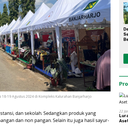
D
S
Be
Pro
i 18-19 Agustus 2024 di Kompleks Kalurahan Banjarharjo
22 Ja
nstansi, dan sekolah. Sedangkan produk yang
Lur
pangan dan non pangan. Selain itu juga hasil sayur-
Aset