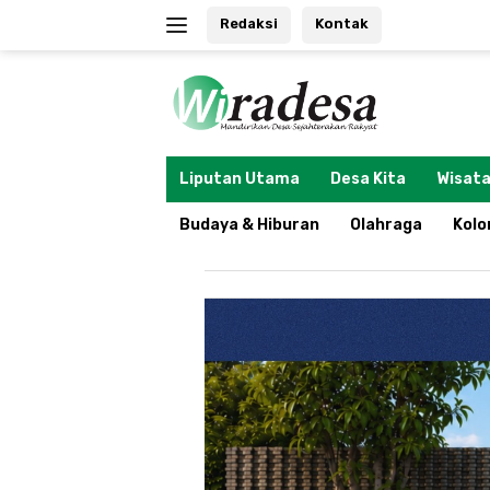
Langsung
Redaksi
Kontak
ke
konten
tutup
Liputan Utama
Desa Kita
Wisata
Budaya & Hiburan
Olahraga
Kol