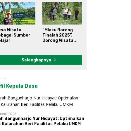
esa Wisata
“Mlaku Bareng
ebagai Sumber
Tinalah 2025”,
lajar
Dorong Wisata
Berkelanjutan di
Kulon Progo
Selengkapnya
fil Kepala Desa
nuari 2026
ah Bangunharjo Nur Hidayat: Optimalkan
 Kalurahan Beri Fasilitas Pelaku UMKM