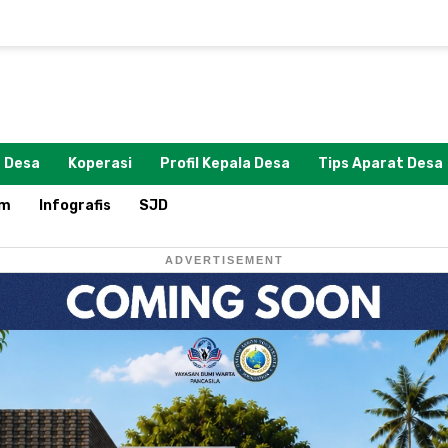
 Desa
Koperasi
Profil Kepala Desa
Tips Aparat Desa
om
Infografis
SJD
ADVERTISEMENT