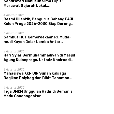
Sendratari Manusuk Sima I Upit:
Merawat Sejarah Lokal,
Memperkenalkan Potensi Budaya,
Pariwisata, dan Ekologi Klaten
4 Agustus 2026
Resmi Dilantik, Pengurus Cabang FAJI
Kulon Progo 2026-2030 Siap Dorong
Prestasi dan Sektor Sport Tourism
Sungai Progo
6 Agustus 2026
Sambut HUT Kemerdekaan RI, Muda-
mudi Kayen Gelar Lomba Antar
Kelompok Ronda
3 Agustus 2026
Hari Syiar Bermuhammadiyah di Masjid
Agung Kulonprogo, Ustadz Khoiruddin
Bashori: Faktor Utama Keluarga
Sakinah Adalah Agama
8 Agustus 2026
Mahasiswa KKN UIN Sunan Kalijaga
Bagikan Polybag dan Bibit Tanaman
Sayuran Hortikultura kepada Warga
Ngipikrejo 1
4 Agustus 2026
Tiga UMKM Unggulan Hadir di Semanis
Madu Condongcatur