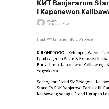
KWT Banjararum Stand
I Kapanewon Kalibaw
Redaksi
19 Agustus 2024
Stand KWT Banjararum. (Foto: Wiradesa)
KULONPROGO
– Kelompok Wanita Tani
I pada agenda Bazar & Eksposisi Kalib
Banjarharjo, Kapanewon Kalibawang, 
Yogyakarta.
Sedangkan Stand SMP Negeri 1 Kalibawa
Stand CV PKK Banjaroyo Terbaik III. P
Kalibawang sebagai Stand Harapan I d