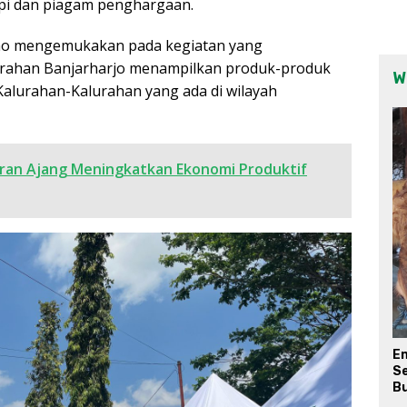
pi dan piagam penghargaan.
ho mengemukakan pada kegiatan yang
lurahan Banjarharjo menampilkan produk-produk
W
Kalurahan-Kalurahan yang ada di wilayah
aran Ajang Meningkatkan Ekonomi Produktif
E
Se
Bu