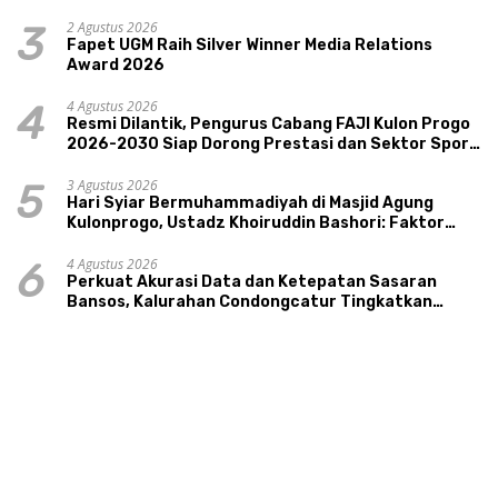
Pariwisata, dan Ekologi Klaten
2 Agustus 2026
3
Fapet UGM Raih Silver Winner Media Relations
Award 2026
4 Agustus 2026
4
Resmi Dilantik, Pengurus Cabang FAJI Kulon Progo
2026-2030 Siap Dorong Prestasi dan Sektor Sport
Tourism Sungai Progo
3 Agustus 2026
5
Hari Syiar Bermuhammadiyah di Masjid Agung
Kulonprogo, Ustadz Khoiruddin Bashori: Faktor
Utama Keluarga Sakinah Adalah Agama
4 Agustus 2026
6
Perkuat Akurasi Data dan Ketepatan Sasaran
Bansos, Kalurahan Condongcatur Tingkatkan
Kapasitas 30 Agen Perlinsos