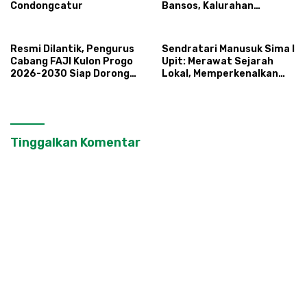
Condongcatur
Bansos, Kalurahan
Condongcatur Tingkatkan
Kapasitas 30 Agen
Perlinsos
Resmi Dilantik, Pengurus
Sendratari Manusuk Sima I
Cabang FAJI Kulon Progo
Upit: Merawat Sejarah
2026-2030 Siap Dorong
Lokal, Memperkenalkan
Prestasi dan Sektor Sport
Potensi Budaya,
Tourism Sungai Progo
Pariwisata, dan Ekologi
Klaten
Tinggalkan Komentar