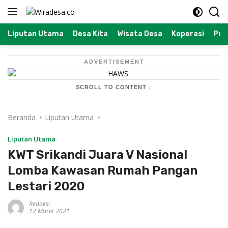
Langsung
ke
konten
Liputan Utama
Desa Kita
Wisata Desa
Koperasi
Prof
ADVERTISEMENT
SCROLL TO CONTENT ↓
Beranda
Liputan Utama
Liputan Utama
KWT Srikandi Juara V Nasional
Lomba Kawasan Rumah Pangan
Lestari 2020
Redaksi
12 Maret 2021