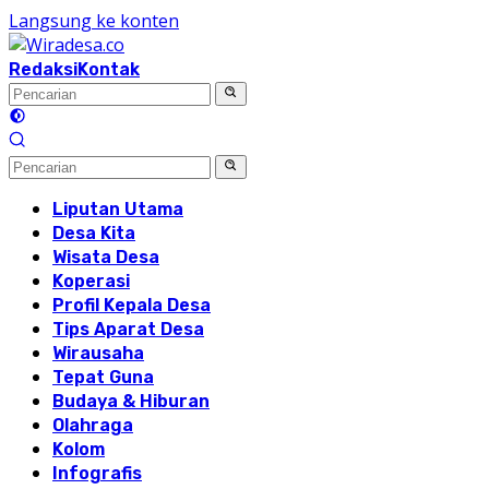
Langsung ke konten
Redaksi
Kontak
Liputan Utama
Desa Kita
Wisata Desa
Koperasi
Profil Kepala Desa
Tips Aparat Desa
Wirausaha
Tepat Guna
Budaya & Hiburan
Olahraga
Kolom
Infografis