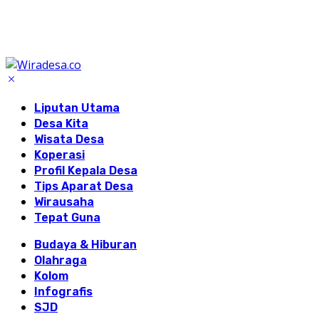
Liputan Utama
Desa Kita
Wisata Desa
Koperasi
Profil Kepala Desa
Tips Aparat Desa
Wirausaha
Tepat Guna
Budaya & Hiburan
Olahraga
Kolom
Infografis
SJD