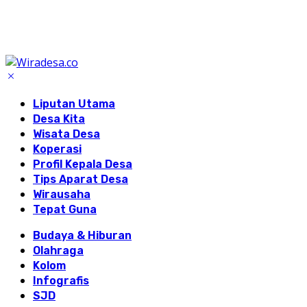
Liputan Utama
Desa Kita
Wisata Desa
Koperasi
Profil Kepala Desa
Tips Aparat Desa
Wirausaha
Tepat Guna
Budaya & Hiburan
Olahraga
Kolom
Infografis
SJD