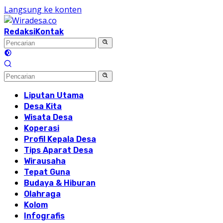
Langsung ke konten
Redaksi
Kontak
Liputan Utama
Desa Kita
Wisata Desa
Koperasi
Profil Kepala Desa
Tips Aparat Desa
Wirausaha
Tepat Guna
Budaya & Hiburan
Olahraga
Kolom
Infografis