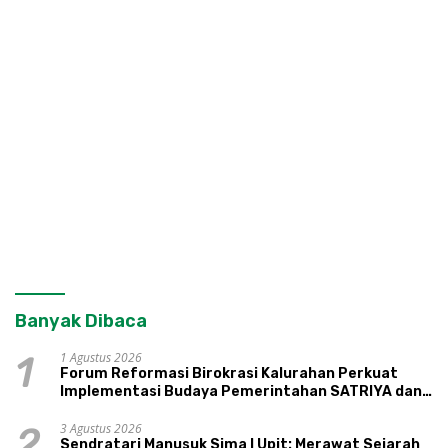
Banyak Dibaca
1 Agustus 2026
1
Forum Reformasi Birokrasi Kalurahan Perkuat
Implementasi Budaya Pemerintahan SATRIYA dan
Nilai Kepamongan DIY
3 Agustus 2026
2
Sendratari Manusuk Sima I Upit: Merawat Sejarah