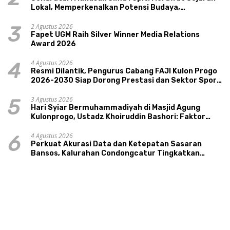
Lokal, Memperkenalkan Potensi Budaya,
Pariwisata, dan Ekologi Klaten
2 Agustus 2026
3
Fapet UGM Raih Silver Winner Media Relations
Award 2026
4 Agustus 2026
4
Resmi Dilantik, Pengurus Cabang FAJI Kulon Progo
2026-2030 Siap Dorong Prestasi dan Sektor Sport
Tourism Sungai Progo
3 Agustus 2026
5
Hari Syiar Bermuhammadiyah di Masjid Agung
Kulonprogo, Ustadz Khoiruddin Bashori: Faktor
Utama Keluarga Sakinah Adalah Agama
4 Agustus 2026
6
Perkuat Akurasi Data dan Ketepatan Sasaran
Bansos, Kalurahan Condongcatur Tingkatkan
Kapasitas 30 Agen Perlinsos