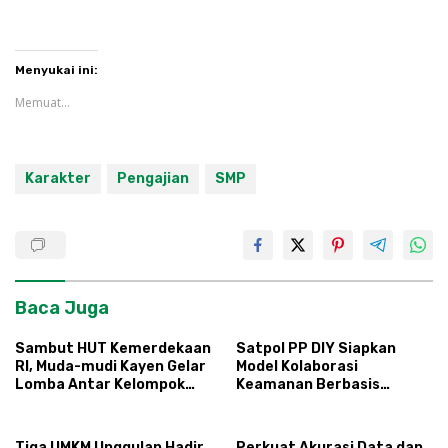
Menyukai ini:
Memuat...
Karakter
Pengajian
SMP
Baca Juga
Sambut HUT Kemerdekaan
Satpol PP DIY Siapkan
RI, Muda-mudi Kayen Gelar
Model Kolaborasi
Lomba Antar Kelompok
Keamanan Berbasis
Ronda
Masyarakat
Tiga UMKM Unggulan Hadir
Perkuat Akurasi Data dan