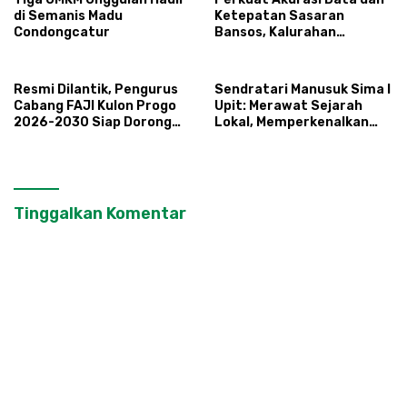
di Semanis Madu
Ketepatan Sasaran
Condongcatur
Bansos, Kalurahan
Condongcatur Tingkatkan
Kapasitas 30 Agen
Perlinsos
Resmi Dilantik, Pengurus
Sendratari Manusuk Sima I
Cabang FAJI Kulon Progo
Upit: Merawat Sejarah
2026-2030 Siap Dorong
Lokal, Memperkenalkan
Prestasi dan Sektor Sport
Potensi Budaya,
Tourism Sungai Progo
Pariwisata, dan Ekologi
Klaten
Tinggalkan Komentar