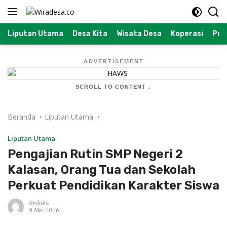
Langsung
ke
konten
Liputan Utama
Desa Kita
Wisata Desa
Koperasi
Prof
ADVERTISEMENT
SCROLL TO CONTENT ↓
Beranda
Liputan Utama
Liputan Utama
Pengajian Rutin SMP Negeri 2
Kalasan, Orang Tua dan Sekolah
Perkuat Pendidikan Karakter Siswa
Redaksi
9 Mei 2026