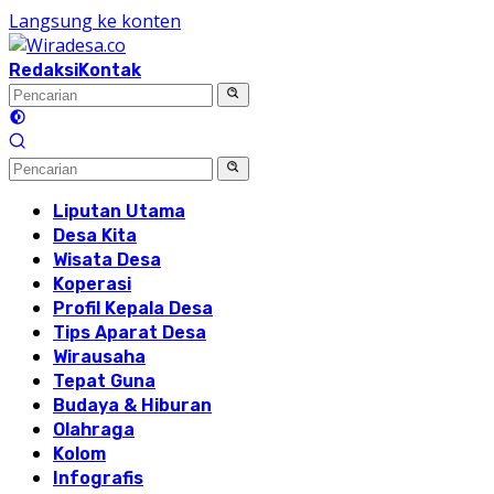
Langsung ke konten
Redaksi
Kontak
Liputan Utama
Desa Kita
Wisata Desa
Koperasi
Profil Kepala Desa
Tips Aparat Desa
Wirausaha
Tepat Guna
Budaya & Hiburan
Olahraga
Kolom
Infografis