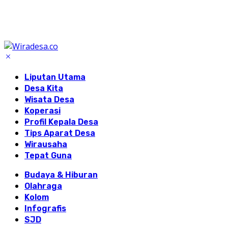
Liputan Utama
Desa Kita
Wisata Desa
Koperasi
Profil Kepala Desa
Tips Aparat Desa
Wirausaha
Tepat Guna
Budaya & Hiburan
Olahraga
Kolom
Infografis
SJD