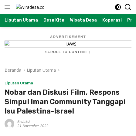
Langsung
ke
konten
Liputan Utama
Desa Kita
Wisata Desa
Koperasi
Prof
ADVERTISEMENT
SCROLL TO CONTENT ↓
Beranda
Liputan Utama
Liputan Utama
Nobar dan Diskusi Film, Respons
Simpul Iman Community Tanggapi
Isu Palestina-Israel
Redaksi
21 November 2023