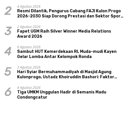
Pariwisata, dan Ekologi Klaten
4 Agustus 2026
2
Resmi Dilantik, Pengurus Cabang FAJI Kulon Progo
2026-2030 Siap Dorong Prestasi dan Sektor Sport
Tourism Sungai Progo
2 Agustus 2026
3
Fapet UGM Raih Silver Winner Media Relations
Award 2026
6 Agustus 2026
4
Sambut HUT Kemerdekaan RI, Muda-mudi Kayen
Gelar Lomba Antar Kelompok Ronda
3 Agustus 2026
5
Hari Syiar Bermuhammadiyah di Masjid Agung
Kulonprogo, Ustadz Khoiruddin Bashori: Faktor
Utama Keluarga Sakinah Adalah Agama
4 Agustus 2026
6
Tiga UMKM Unggulan Hadir di Semanis Madu
Condongcatur