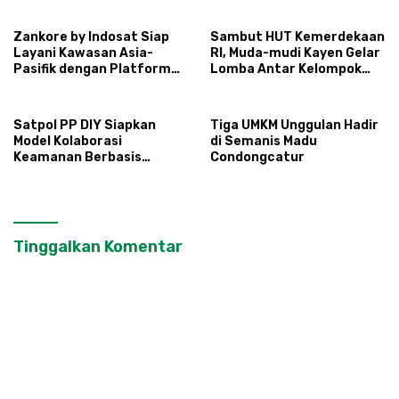
kepada Warga Ngipikrejo 1
Zankore by Indosat Siap
Sambut HUT Kemerdekaan
Layani Kawasan Asia-
RI, Muda-mudi Kayen Gelar
Pasifik dengan Platform
Lomba Antar Kelompok
Infrastruktur AI
Ronda
Terintegerasi
Satpol PP DIY Siapkan
Tiga UMKM Unggulan Hadir
Model Kolaborasi
di Semanis Madu
Keamanan Berbasis
Condongcatur
Masyarakat
Tinggalkan Komentar