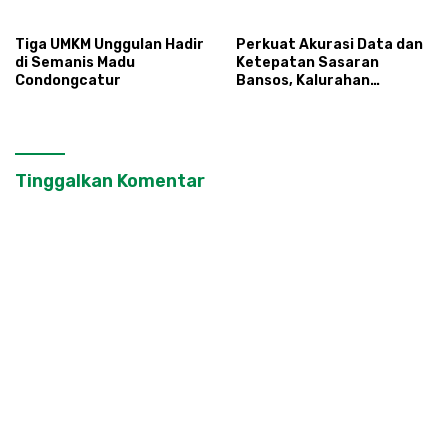
Tiga UMKM Unggulan Hadir
Perkuat Akurasi Data dan
di Semanis Madu
Ketepatan Sasaran
Condongcatur
Bansos, Kalurahan
Condongcatur Tingkatkan
Kapasitas 30 Agen
Perlinsos
Tinggalkan Komentar