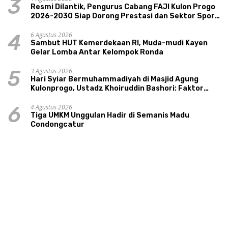
3
Resmi Dilantik, Pengurus Cabang FAJI Kulon Progo
2026-2030 Siap Dorong Prestasi dan Sektor Sport
Tourism Sungai Progo
6 Agustus 2026
4
Sambut HUT Kemerdekaan RI, Muda-mudi Kayen
Gelar Lomba Antar Kelompok Ronda
3 Agustus 2026
5
Hari Syiar Bermuhammadiyah di Masjid Agung
Kulonprogo, Ustadz Khoiruddin Bashori: Faktor
Utama Keluarga Sakinah Adalah Agama
4 Agustus 2026
6
Tiga UMKM Unggulan Hadir di Semanis Madu
Condongcatur