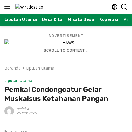
Langsung
ke
konten
Liputan Utama
Desa Kita
Wisata Desa
Koperasi
Prof
ADVERTISEMENT
SCROLL TO CONTENT ↓
Beranda
Liputan Utama
Liputan Utama
Pemkal Condongcatur Gelar
Muskalsus Ketahanan Pangan
Redaksi
25 Juni 2025
Foto: Istimewa