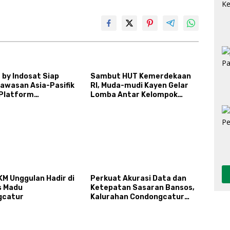
 by Indosat Siap
Sambut HUT Kemerdekaan
Kawasan Asia-Pasifik
RI, Muda-mudi Kayen Gelar
Platform
Lomba Antar Kelompok
uktur AI
Ronda
gerasi
KM Unggulan Hadir di
Perkuat Akurasi Data dan
s Madu
Ketepatan Sasaran Bansos,
gcatur
Kalurahan Condongcatur
Tingkatkan Kapasitas 30
Agen Perlinsos