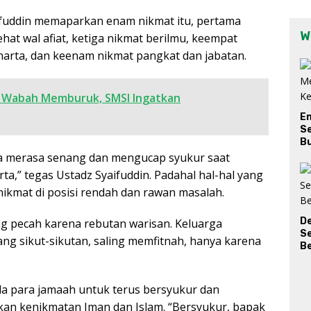
ifuddin memaparkan enam nikmat itu, pertama
W
hat wal afiat, ketiga nikmat berilmu, keempat
harta, dan keenam nikmat pangkat dan jabatan.
 Wabah Memburuk, SMSI Ingatkan
E
Se
Bu
a merasa senang dan mengucap syukur saat
a,” tegas Ustadz Syaifuddin. Padahal hal-hal yang
 nikmat di posisi rendah dan rawan masalah.
D
g pecah karena rebutan warisan. Keluarga
S
rang sikut-sikutan, saling memfitnah, hanya karena
Be
a para jamaah untuk terus bersyukur dan
kan kenikmatan Iman dan Islam. “Bersyukur, bapak