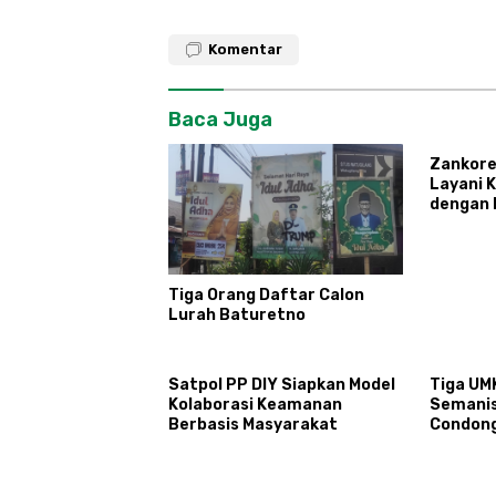
Komentar
Baca Juga
Zankore
Layani 
dengan 
Infrastr
Terinte
Tiga Orang Daftar Calon
Lurah Baturetno
Satpol PP DIY Siapkan Model
Tiga UM
Kolaborasi Keamanan
Semani
Berbasis Masyarakat
Condon