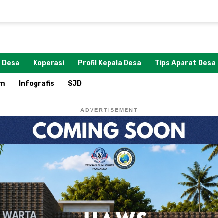
 Desa
Koperasi
Profil Kepala Desa
Tips Aparat Desa
om
Infografis
SJD
ADVERTISEMENT