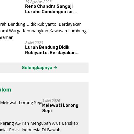
19 Agustus 2023
Reno Chandra Sangaji
Lurahe Condongcatur:
Bekerja Keras, Nikmati
Proses, Dengarkan Suara
Masyarakat, dan Syukuri
Hasil
2 Mei 2023
Lurah Bendung Didik
Rubiyanto: Berdayakan
Ekonomi Warga Kembangkan
Kawasan Lumbung
Selengkapnya
Mataraman
olom
3 Mei 2026
Melewati Lorong
Sepi