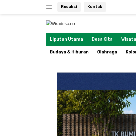
Langsung
Redaksi
Kontak
ke
konten
tutup
Liputan Utama
Desa Kita
Wisata
Budaya & Hiburan
Olahraga
Kol