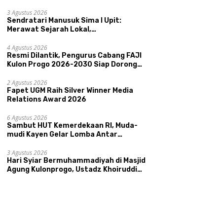
Pemerintahan SATRIYA dan Nilai
Kepamongan DIY
3 Agustus 2026
Sendratari Manusuk Sima I Upit:
Merawat Sejarah Lokal,
Memperkenalkan Potensi Budaya,
Pariwisata, dan Ekologi Klaten
4 Agustus 2026
Resmi Dilantik, Pengurus Cabang FAJI
Kulon Progo 2026-2030 Siap Dorong
Prestasi dan Sektor Sport Tourism
Sungai Progo
2 Agustus 2026
Fapet UGM Raih Silver Winner Media
Relations Award 2026
6 Agustus 2026
Sambut HUT Kemerdekaan RI, Muda-
mudi Kayen Gelar Lomba Antar
Kelompok Ronda
3 Agustus 2026
Hari Syiar Bermuhammadiyah di Masjid
Agung Kulonprogo, Ustadz Khoiruddin
Bashori: Faktor Utama Keluarga
Sakinah Adalah Agama