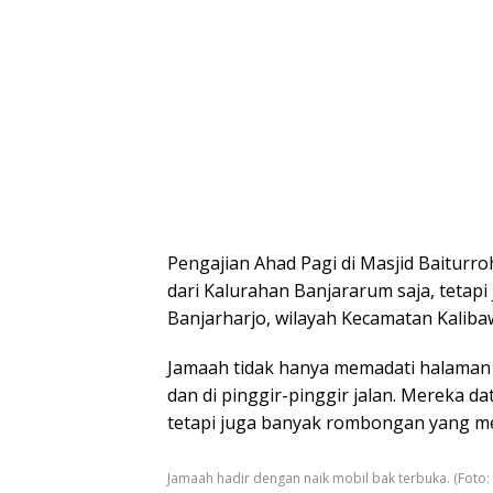
Pengajian Ahad Pagi di Masjid Baiturro
dari Kalurahan Banjararum saja, tetapi
Banjarharjo, wilayah Kecamatan Kaliba
Jamaah tidak hanya memadati halaman ma
dan di pinggir-pinggir jalan. Mereka da
tetapi juga banyak rombongan yang m
Jamaah hadir dengan naik mobil bak terbuka. (Foto: