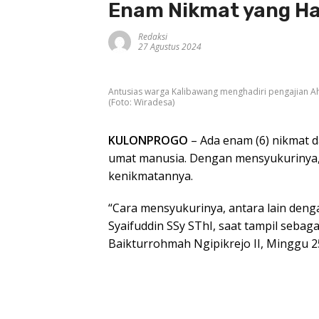
Enam Nikmat yang Ha
Redaksi
27 Agustus 2024
Antusias warga Kalibawang menghadiri pengajian Aha
(Foto: Wiradesa)
KULONPROGO
– Ada enam (6) nikmat d
umat manusia. Dengan mensyukurinya
kenikmatannya.
“Cara mensyukurinya, antara lain deng
Syaifuddin SSy SThI, saat tampil sebag
Baikturrohmah Ngipikrejo II, Minggu 2