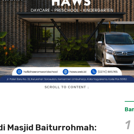
SCROLL TO CONTENT ↓
Ban
1
di Masjid Baiturrohmah: